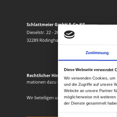
Schlattmeier GmbH & Co.KG
Dieselstr. 22 - 26
32289 Rödinghausen
Zustimmung
Diese Webseite verwendet 
Recht­li­cher Hin­weis:
Die EU hat ein On­line-Ver
Wir verwenden Cookies, um I
ma­tio­nen dazu fin­den Sie unter
https://ec.e
und die Zugriffe auf unsere 
Website an unsere Partner fü
möglicherweise mit weiteren
Wir be­tei­ligen uns nicht an einem Streit­bei­le­g
der Dienste gesammelt habe
Einwilligungsauswahl