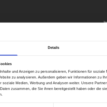
I
05223 180 81-0
H

A
05223 180 81 11

U
info@schlattmeier.de

Details
Cookies
­fah­ren zur Bei­le­gung von Strei­tig­kei­ten zwi­schen Un­ter­n
nhalte und Anzeigen zu personalisieren, Funktionen für soziale
uropa.eu/consumers/odr
Website zu analysieren. Außerdem geben wir Informationen zu I
r soziale Medien, Werbung und Analysen weiter. Unsere Partner
 Daten zusammen, die Sie ihnen bereitgestellt haben oder die s
ungs­ver­fah­ren vor einer Ver­brau­cher­schlich­tungs­stel­le.
n.