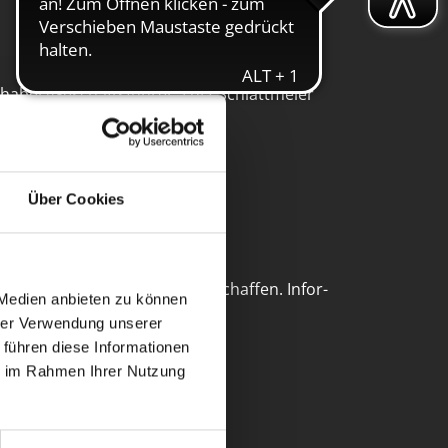
nhaber/Geschäftsführer: Lutz Schlattmeier
andelsregister: HRB 7461
mtsgericht: Bünde i.W.
St-ID: DE227 006 391
Über Cookies
eh­mern und Ver­brau­chern ge­schaf­fen. In­for­
 Medien anbieten zu können
hrer Verwendung unserer
 führen diese Informationen
ie im Rahmen Ihrer Nutzung